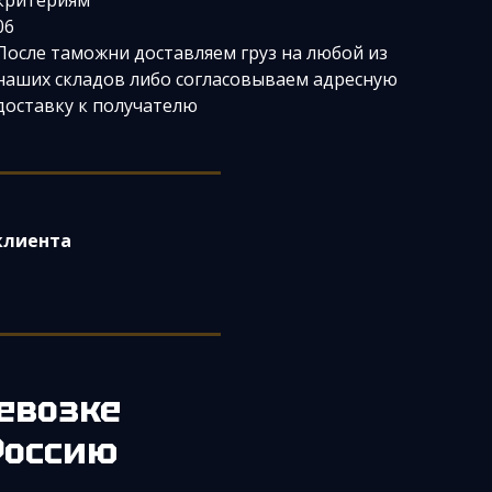
критериям
06
После таможни доставляем груз на любой из
наших складов либо согласовываем адресную
доставку к получателю
клиента
евозке
Россию