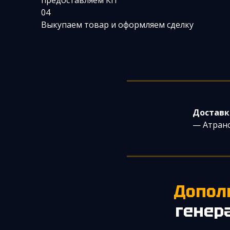
предоставляем КП
04
Выкупаем товар и оформляем сделку
Доставк
— Атранс
Допо
генер