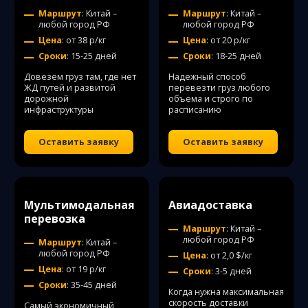
Маршрут
: Китай –
Маршрут
: Китай –
любой город РФ
любой город РФ
Цена
: от 38 р/кг
Цена
: от 20 р/кг
Сроки
: 15-25 дней
Сроки
: 18-25 дней
Довезем груз там, где нет
Надежный способ
ЖД путей и развитой
перевезти груз любого
дорожной
объема и строго по
инфраструктуры
расписанию
Оставить заявку
Оставить заявку
Мультимодальная
Авиадоставка
перевозка
Маршрут
: Китай –
любой город РФ
Маршрут
: Китай –
любой город РФ
Цена
: от 2,0 $/кг
Цена
: от 19 р/кг
Сроки
: 3-5 дней
Сроки
: 35-45 дней
Когда нужна максимальная
скорость доставки
Самый экономичный