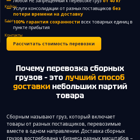
Любой НЕ запрещенный к перевозке груз
от 40 кг
Кейсы
Услуги консолидации от разных поставщиков
без
Закупка и поставка товаров из Китая
потери времени на доставку
Поиск поставщика в Китае
Блог
100% гарантия сохранности
всех товарных единиц в
пункте прибытия
Таможенное оформление
Контакты
Рассчитать стоимость перевозки
Почему перевозка сборных
грузов – это
лучший способ
доставки
небольших партий
товара
Сборным называют груз, который включает
товары от разных поставщиков, перевозимые
вместе в одном направлении. Доставка сборных
грузов востребована у бизнеса разных масштабов –