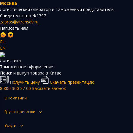
Москва
Логистический оператор и Таможенный представитель.
Свидетельство №1797
zapros@atransdv.ru
Написать нам
RU
EN
Перевозки автотранспортом из Китая
Логистика
Авиаперевозки из Китая
Таможенное оформление
Поиск и выкуп товара в Китае
Железнодорожные перевозки из Китая
Получить цену
Скачать презентацию
Контейнерные перевозки из Китая
8 800 300 37 00
Заказать звонок
Морские грузоперевозки из Китая
О компании
Негабаритные и многотоннажные грузы из Китая
Грузоперевозки
Сборные грузы из Китая
Услуги