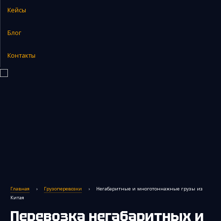
Кейсы
Закупка и поставка товаров из Китая
Поиск поставщика в Китае
Блог
Таможенное оформление
Контакты
Главная
›
Грузоперевозки
›
Негабаритные и многотоннажные грузы из
Китая
Перевозка негабаритных и