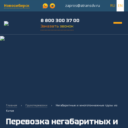
Новосибирск
zapros@atransdv.ru
RU
EN
8 800 300 37 00
Заказать звонок
Перевозки автотранспортом из Китая
Авиаперевозки из Китая
Железнодорожные перевозки из Китая
Контейнерные перевозки из Китая
Главная
›
Грузоперевозки
›
Негабаритные и многотоннажные грузы из
Китая
Морские грузоперевозки из Китая
Перевозка негабаритных и
Негабаритные и многотоннажные грузы