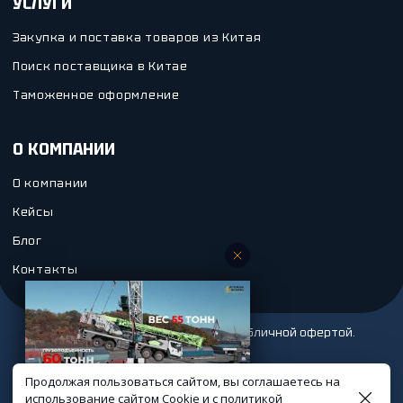
УСЛУГИ
Закупка и поставка товаров из Китая
Поиск поставщика в Китае
Таможенное оформление
О КОМПАНИИ
О компании
Кейсы
Блог
Контакты
Atrans Global
/
Сайт не является публичной офертой.
2026г.
Политика конфиденциальности
Продолжая пользоваться сайтом, вы соглашаетесь на
/
Соглашение
использование сайтом Cookie и с
политикой