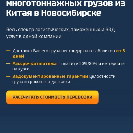
многотоннажных грузов из
из Китая
Китая
в Новосибирске
Сборные грузы из Китая
Весь спектр логистических, таможенных и ВЭД
услуг в одной компании
Закупка и поставка товаров из Китая
Доставка Вашего груза нестандартных габаритов
от 5
Поиск поставщика в Китае
дней
Рассрочка платежа
– платите 20%/80% и не теряйте
Таможенное оформление
на курсе
Задокументированные гарантии
целостности
груза и сроков его доставки
РАССЧИТАТЬ СТОИМОСТЬ ПЕРЕВОЗКИ