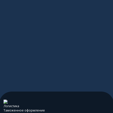
ревозки
согласие на их
Логистика
Таможенное оформление