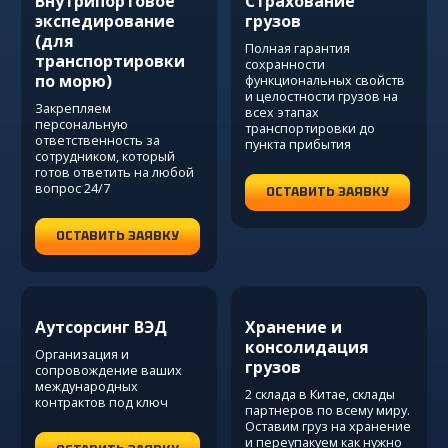
Внутрипортовое
Страхование
экспедирование
грузов
(для
Полная гарантия
транспортировки
сохранности
по морю)
функциональных свойств
и целостности грузов на
Закрепляем
всех этапах
персональную
транспортировки до
ответственность за
пункта прибытия
сотрудником, который
готов ответить на любой
вопрос 24/7
ОСТАВИТЬ ЗАЯВКУ
ОСТАВИТЬ ЗАЯВКУ
Аутсорсинг ВЭД
Хранение и
консолидация
Организация и
грузов
сопровождение ваших
международных
2 склада в Китае, склады
контрактов под ключ
партнеров по всему миру.
Оставим груз на хранение
и переупакуем как нужно