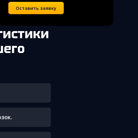
Оставить заявку
гистики
шего
зок.