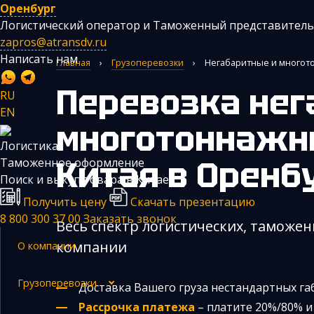
Оренбург
Логистический оператор и Таможенный представитель
zapros@atransdv.ru
Написать нам
Главная
›
Грузоперевозки
›
Негабаритные и многото
Перевозка негабаритных и
RU
EN
многотоннажн
Логистика
Перевозки автотранспортом из Китая
Китая
в Оренб
Таможенное оформление
Авиаперевозки из Китая
Поиск и выкуп товара в Китае
Получить цену
Скачать презентацию
Железнодорожные перевозки из Китая
8 800 300 37 00
Заказать звонок
Весь спектр логистических, таможен
Контейнерные перевозки из Китая
компании
О компании
Морские грузоперевозки из Китая
Негабаритные и многотоннажные грузы из Китая
Грузоперевозки
Доставка Вашего груза нестандартных г
Рассрочка платежа
– платите 20%/80% и 
Сборные грузы из Китая