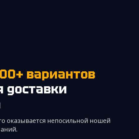
 доставки
а
что оказывается непосильной ношей
паний.