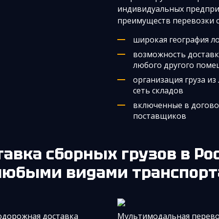
индивидуальных предпри
преимуществ перевозки с
широкая география л
возможность доставк
любого другого поме
организация груза из
сеть складов
включенные в договор
поставщиков
ставка сборных грузов в Р
любыми видами транспорт
одорожная доставка
Мультимодальная перево