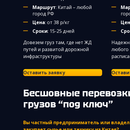
Маршрут
: Китай – любой
Ма
город РФ
гор
Цена
: от 38 р/кг
Це
Сроки
: 15-25 дней
Сро
Довезем груз там, где нет ЖД
Надежны
путей и развитой дорожной
любого 
инфраструктуры
распис
Оставить заявку
Остави
Бесшовные перевозки сборных
грузов “под ключ”
Вы частный предприниматель или владел
закупает сырье или технику из Китая?