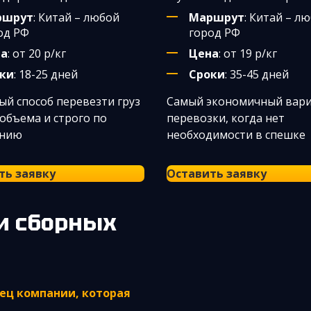
ршрут
: Китай – любой
Маршрут
: Китай – л
од РФ
город РФ
на
: от 20 р/кг
Цена
: от 19 р/кг
ки
: 18-25 дней
Сроки
: 35-45 дней
й способ перевезти груз
Самый экономичный вар
объема и строго по
перевозки, когда нет
анию
необходимости в спешке
ть заявку
Оставить заявку
ец компании, которая