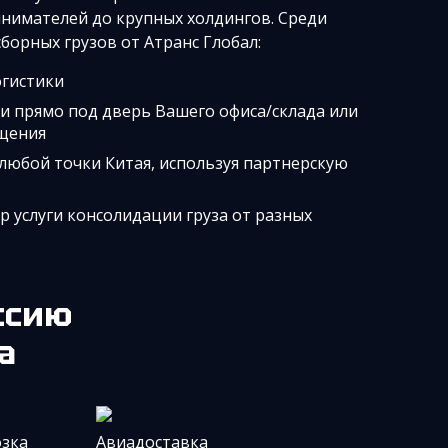
нимателей до крупных холдингов. Среди
борных грузов от Атранс Глобал:
огистики
и прямо под дверь Вашего офиса/склада или
щения
 любой точки Китая, используя партнерскую
 услуги консолидации груза от разных
оссию
а
зка
Авиадоставка