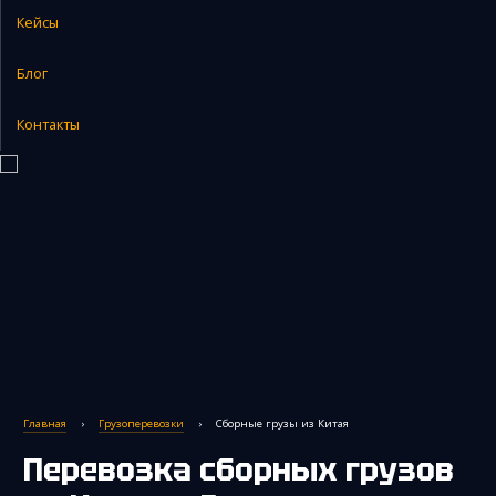
Кейсы
Закупка и поставка товаров из Китая
Поиск поставщика в Китае
Блог
Таможенное оформление
Контакты
Главная
›
Грузоперевозки
›
Сборные грузы из Китая
Перевозка сборных грузов