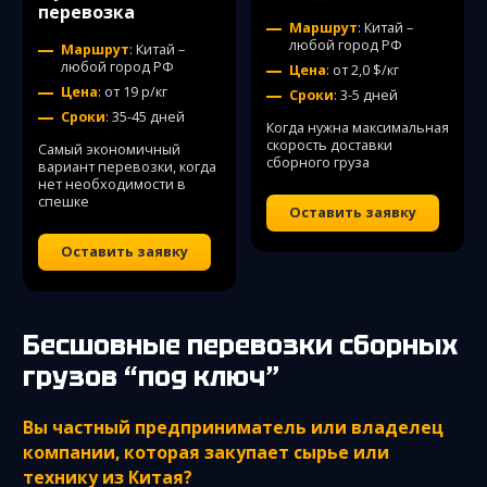
перевозка
Маршрут
: Китай –
любой город РФ
Маршрут
: Китай –
любой город РФ
Цена
: от 2,0 $/кг
Цена
: от 19 р/кг
Сроки
: 3-5 дней
Сроки
: 35-45 дней
Когда нужна максимальная
скорость доставки
Самый экономичный
сборного груза
вариант перевозки, когда
нет необходимости в
спешке
Оставить заявку
Оставить заявку
Бесшовные перевозки сборных
грузов “под ключ”
Вы частный предприниматель или владелец
компании, которая закупает сырье или
технику из Китая?