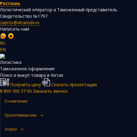
Россошь
Логистический оператор и Таможенный представитель.
Свидетельство №1797
zapros@atransdv.ru
Написать нам
RU
EN
Перевозки автотранспортом из Китая
Логистика
Авиаперевозки из Китая
Таможенное оформление
Поиск и выкуп товара в Китае
Железнодорожные перевозки из Китая
Получить цену
Скачать презентацию
Контейнерные перевозки из Китая
8 800 300 37 00
Заказать звонок
Морские грузоперевозки из Китая
О компании
Негабаритные и многотоннажные грузы из Китая
Грузоперевозки
Сборные грузы из Китая
Услуги