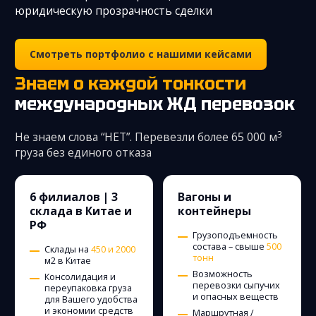
юридическую прозрачность сделки
Смотреть портфолио с нашими кейсами
Знаем о каждой тонкости
международных ЖД перевозок
3
Не знаем слова “НЕТ”. Перевезли более 65 000 м
груза без единого отказа
6 филиалов | 3
Вагоны и
склада в Китае и
контейнеры
РФ
Грузоподъемность
состава – свыше
500
Склады на
450 и 2000
тонн
м2 в Китае
Возможность
Консолидация и
перевозки сыпучих
переупаковка груза
и опасных веществ
для Вашего удобства
и экономии средств
Маршрутная /