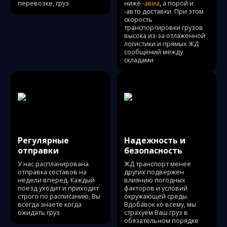
перевозке, груз
ниже
-авиа
, а порой и
-авто доставки. При этом
скорость
транспортировки грузов
высока из-за отлаженной
логистики и прямых ЖД
сообщений между
складами
Регулярные
Надежность и
отправки
безопасность
У нас распланирована
ЖД транспорт менее
отправка составов на
других подвержен
недели вперед. Каждый
влиянию погодных
поезд уходит и приходит
факторов и условий
строго по расписанию, Вы
окружающей среды.
всегда знаете когда
Вдобавок ко всему, мы
ожидать груз
страхуем Ваш груз в
обязательном порядке