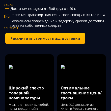
Кейсы
Закупка и поставка товаров из Китая
Доставим поездом любой груз от 40 кг
Развитая транспортная сеть: свои склады в Китае и РФ
Поиск поставщика в Китае
Блог
Возмещаем повреждение и задержку сроков доставки
Таможенное оформление
груза из собственных средств
Контакты
Рассчитать стоимость жд доставки
Широкий спектр
Оптимальное
товарной
соотношение цена/
номенклатуры
сроки
Можно отправить любой,
Цена ЖД доставки из
не запрещенный к
Китая в Россию намного