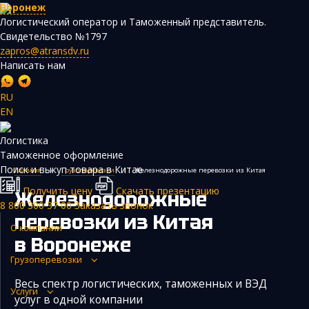
Воронеж
Логистический оператор и Таможенный представитель.
Свидетельство №1797
zapros@atransdv.ru
Написать нам
RU
EN
Перевозки автотранспортом из Китая
Логистика
Авиаперевозки из Китая
Таможенное оформление
Поиск и выкуп товара в Китае
Главная
›
Грузоперевозки
›
Железнодорожные перевозки из Китая
Железнодорожные перевозки из Китая
Получить цену
Скачать презентацию
Железнодорожные
Контейнерные перевозки из Китая
8 800 300 37 00
Заказать звонок
перевозки из Китая
Морские грузоперевозки из Китая
О компании
в Воронеже
Негабаритные и многотоннажные грузы из Китая
Грузоперевозки
Сборные грузы из Китая
Весь спектр логистических, таможенных и ВЭД
Услуги
услуг в одной компании