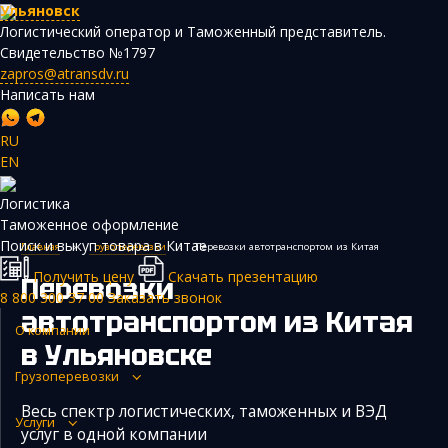
Ульяновск
Логистический оператор и Таможенный представитель.
Свидетельство №1797
zapros@atransdv.ru
Написать нам
RU
EN
Перевозки автотранспортом из Китая
Логистика
Авиаперевозки из Китая
Таможенное оформление
Поиск и выкуп товара в Китае
Главная
›
Грузоперевозки
›
Перевозки автотранспортом из Китая
Железнодорожные перевозки из Китая
Получить цену
Скачать презентацию
Перевозки
Контейнерные перевозки из Китая
8 800 300 37 00
Заказать звонок
автотранспортом из Китая
Морские грузоперевозки из Китая
О компании
в Ульяновске
Негабаритные и многотоннажные грузы из Китая
Грузоперевозки
Сборные грузы из Китая
Весь спектр логистических, таможенных и ВЭД
Услуги
услуг в одной компании