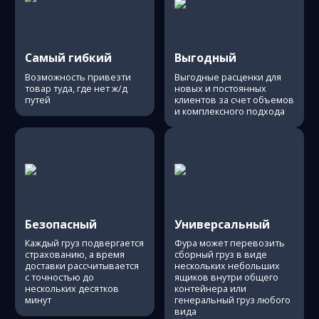
Самый гибкий
Выгодный
Возможность привезти
Выгодные расценки для
товар туда, где нет ж/д
новых и постоянных
путей
клиентов за счет объемов
и комплексного подхода
Безопасный
Универсальный
Каждый груз подвергается
Фура может перевозить
страхованию, а время
сборный груз в виде
доставки рассчитывается
нескольких небольших
с точностью до
ящиков внутри общего
нескольких десятков
контейнера или
минут
генеральный груз любого
вида