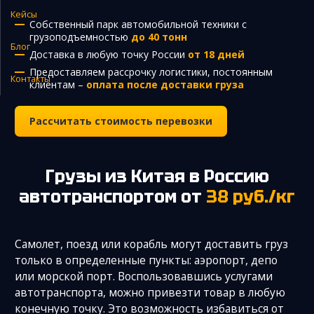
Кейсы
Закупка и поставка товаров из Китая
Собственный парк автомобильной техники с
грузоподъемностью
до 40 тонн
Поиск поставщика в Китае
Блог
Доставка в любую точку России
от 18 дней
Таможенное оформление
Предоставляем рассрочку логистики, постоянным
Контакты
клиентам –
оплата после доставки груза
Рассчитать стоимость перевозки
Грузы из Китая в Россию
автотранспортом от
38 руб./кг
Самолет, поезд или корабль могут доставить груз
только в определенные пункты: аэропорт, депо
или морской порт. Воспользовавшись услугами
автотранспорта, можно привезти товар в любую
конечную точку. Это возможность избавиться от