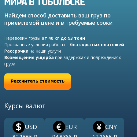
МИРА
В ТОБОЛЬСКЕ
из Китая
Найдем способ доставить ваш груз по
Сборные грузы из Китая
приемлемой цене и в требуемые сроки
Перевозим грузы
от 40 кг до 93 тонн
Прозрачные условия работы –
без скрытых платежей
Закупка и поставка товаров из Китая
Рассрочка
на наши услуги
Поиск поставщика в Китае
Возмещение ущерба
при задержках и повреждениях
груза
Таможенное оформление
Рассчитать стоимость
Курсы валют
USD
EUR
CNY
82.1665
₽
94.8366
₽
12.1655
₽