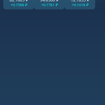
+0.7588
₽
+0.7781
₽
+0.1018
₽
Физически присутствуем
До нас всегда можно дозвониться