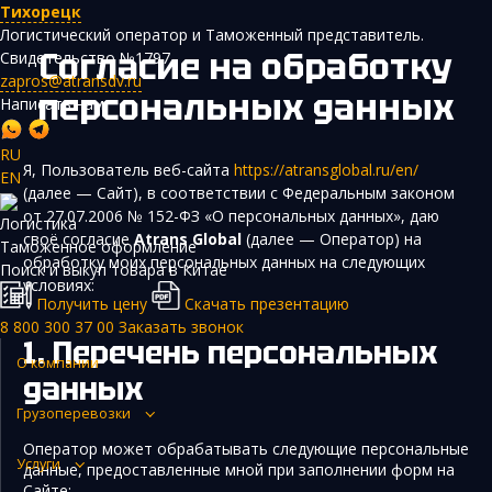
Тихорецк
Логистический оператор и Таможенный представитель.
Согласие на обработку
Свидетельство №1797
zapros@atransdv.ru
персональных данных
Написать нам
RU
Я, Пользователь веб-сайта
https://atransglobal.ru/en/
EN
(далее — Сайт), в соответствии с Федеральным законом
Перевозки автотранспортом из Китая
от 27.07.2006 № 152-ФЗ «О персональных данных», даю
Логистика
своё согласие
Atrans Global
(далее — Оператор) на
Авиаперевозки из Китая
Таможенное оформление
обработку моих персональных данных на следующих
Поиск и выкуп товара в Китае
Железнодорожные перевозки из Китая
условиях:
Получить цену
Скачать презентацию
Контейнерные перевозки из Китая
8 800 300 37 00
Заказать звонок
Перечень персональных
Морские грузоперевозки из Китая
О компании
данных
Негабаритные и многотоннажные грузы из Китая
Грузоперевозки
Сборные грузы из Китая
Оператор может обрабатывать следующие персональные
Услуги
данные, предоставленные мной при заполнении форм на
Сайте: