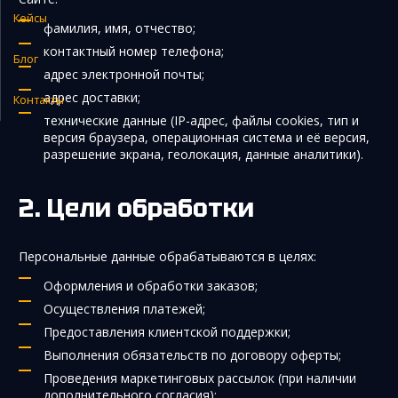
Кейсы
Закупка и поставка товаров из Китая
фамилия, имя, отчество;
контактный номер телефона;
Поиск поставщика в Китае
Блог
адрес электронной почты;
Таможенное оформление
адрес доставки;
Контакты
технические данные (IP-адрес, файлы cookies, тип и
версия браузера, операционная система и её версия,
разрешение экрана, геолокация, данные аналитики).
Цели обработки
Персональные данные обрабатываются в целях:
Оформления и обработки заказов;
Осуществления платежей;
Предоставления клиентской поддержки;
Выполнения обязательств по договору оферты;
Проведения маркетинговых рассылок (при наличии
дополнительного согласия);