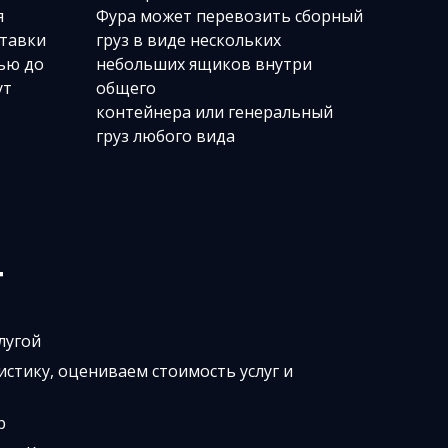
я
Фура может перевозить сборный
ставки
груз в виде нескольких
тью до
небольших ящиков внутри
ут
общего
контейнера или генеральный
груз любого вида
т
лугой
стику, оцениваем стоимость услуг и
ор