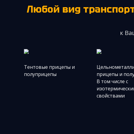
Любой вид транспор
к Ва
Тентовые прицепы и
Цельно­металл
полуприцепы
прицепы и пол
В том числе c
изотермически
свойствами