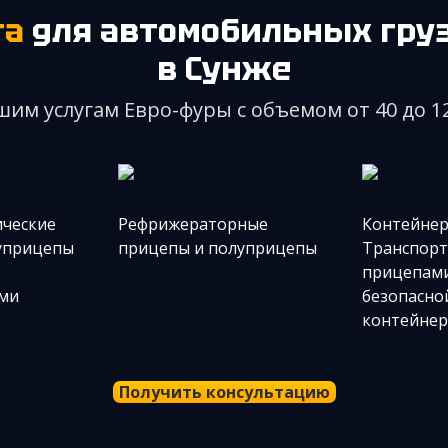
та
для автомобильных груз
в Сунже
шим услугам Евро-фуры с объемом от 40 до 1
ические
Рефрижераторные
Контейне
уприцепы
прицепы и полуприцепы
Транспорт
прицепами
ми
безопасно
контейне
Получить консультацию