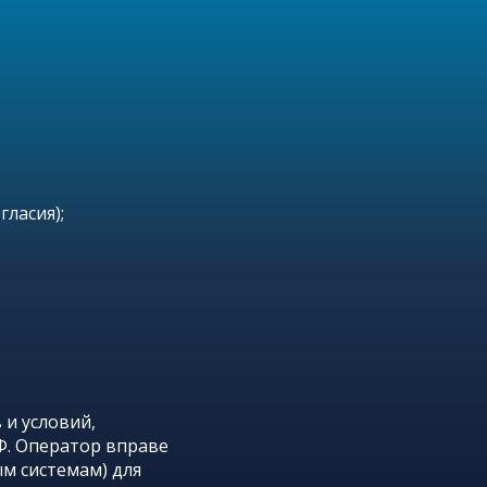
ласия);
и условий,
Ф. Оператор вправе
м системам) для