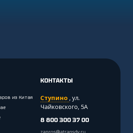
КОНТАКТЫ
Ступино
,
ул.
аров из Китая
Чайковского, 5А
тае
е
8 800 300 37 00
zapros@atransdv.ru