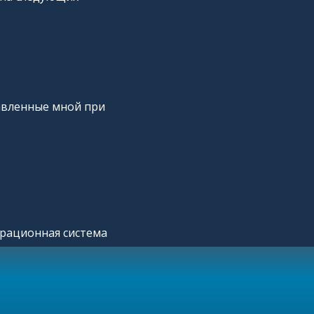
Китая
авленные мной при
перационная система