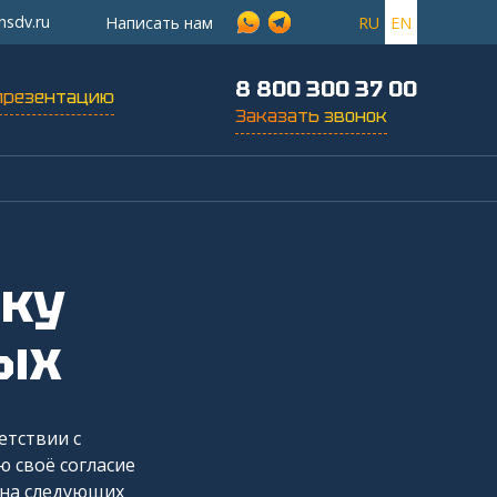
nsdv.ru
Написать нам
RU
EN
8 800 300 37 00
презентацию
Заказать звонок
ых
етствии с
ю своё согласие
 на следующих