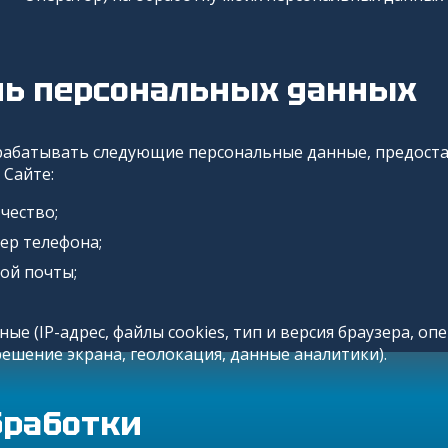
Морские грузоперевозки из Китая
Негабаритные и многотоннажные грузы из 
нь персональных данных
Сборные грузы из Китая
рабатывать следующие персональные данные, предост
 Сайте:
чество;
Закупка и поставка товаров из Китая
ер телефона;
Поиск поставщика в Китае
ой почты;
Таможенное оформление
ные (IP-адрес, файлы cookies, тип и версия браузера, о
зрешение экрана, геолокация, данные аналитики).
бработки