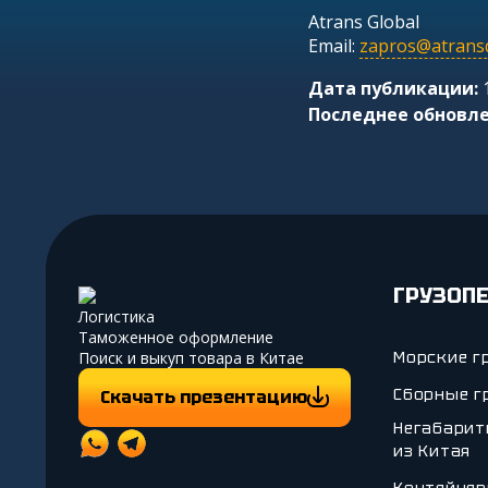
Atrans Global
Email:
zapros@atransd
Дата публикации:
1
Последнее обновле
ГРУЗОП
Логистика
Таможенное оформление
Поиск и выкуп товара в Китае
Морские г
Сборные г
Скачать презентацию
Негабарит
из Китая