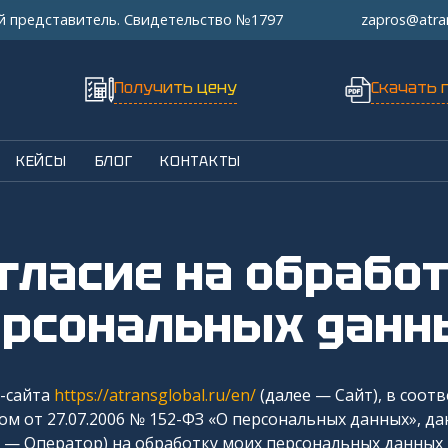
й представитель. Свидетельство №1797
zapros@atra
Получить цену
Скачать 
КЕЙСЫ
БЛОГ
КОНТАКТЫ
Перевозки автотранспортом из Китая
ерсональных данн
Авиаперевозки из Китая
Железнодорожные перевозки из Китая
б-сайта
https://atransglobal.ru/en/
(далее — Сайт), в соотв
 от 27.07.2006 № 152-ФЗ «О персональных данных», да
Контейнерные перевозки из Китая
 — Оператор) на обработку моих персональных данных