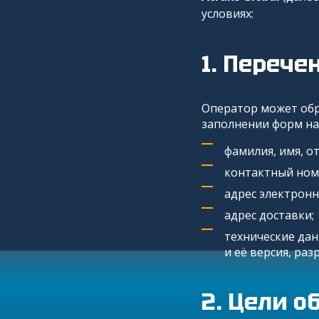
условиях:
Перече
Оператор может об
заполнении форм на
фамилия, имя, от
контактный ном
адрес электронн
адрес доставки;
технические дан
и её версия, ра
Цели о