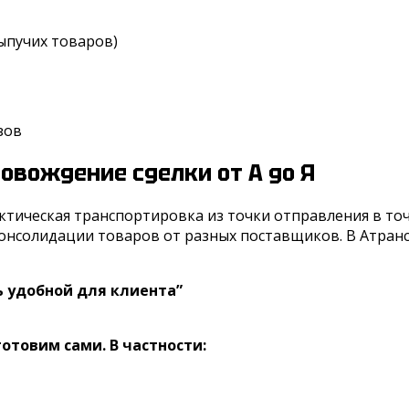
ыпучих товаров)
зов
овождение сделки от А до Я
актическая транспортировка из точки отправления в то
 консолидации товаров от разных поставщиков. В Атран
 удобной для клиента”
товим сами. В частности: