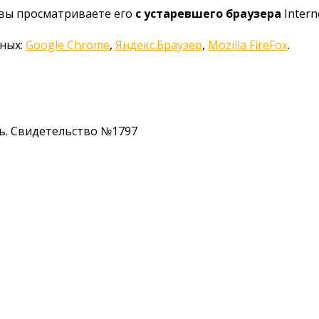
 вы просматриваете его
с устаревшего браузера
Interne
нных:
Google Chrome
,
Яндекс.Браузер
,
Mozilla FireFox
.
ь. Свидетельство №1797