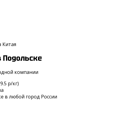
з Китая
в Подольске
 одной компании
.5 р/кг)
за
ке в любой город России