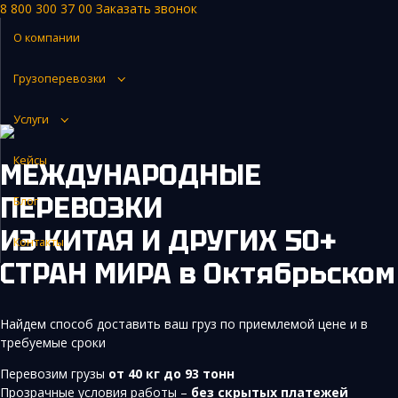
8 800 300 37 00
Заказать звонок
Закупка и поставка товаров из Китая
О компании
Поиск поставщика в Китае
Грузоперевозки
Таможенное оформление
Услуги
Кейсы
МЕЖДУНАРОДНЫЕ
ПЕРЕВОЗКИ
Блог
ИЗ КИТАЯ И ДРУГИХ 50+
Контакты
СТРАН МИРА
в Октябрьском
Найдем способ доставить ваш груз по приемлемой цене и в
требуемые сроки
Перевозим грузы
от 40 кг до 93 тонн
Прозрачные условия работы –
без скрытых платежей