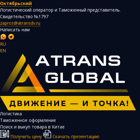
Октябрьский
Логистический оператор и Таможенный представитель.
Свидетельство №1797
zapros@atransdv.ru
Написать нам
RU
EN
Перевозки автотранспортом из Китая
Авиаперевозки из Китая
Железнодорожные перевозки из Китая
Контейнерные перевозки из Китая
Морские грузоперевозки из Китая
Негабаритные и многотоннажные грузы из Китая
Логистика
Таможенное оформление
Сборные грузы из Китая
Поиск и выкуп товара в Китае
Получить цену
Скачать презентацию