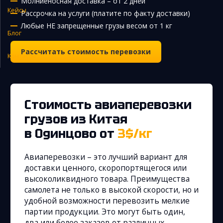
Молниеносная доставка – от 2 дней
Кейсы
Рассрочка на услуги (платите по факту доставки)
Закупка и поставка товаров из Китая
Любые НЕ запрещенные грузы весом от 1 кг
Поиск поставщика в Китае
Блог
Таможенное оформление
Рассчитать стоимость перевозки
Контакты
Стоимость авиаперевозки
грузов из Китая
в Одинцово
от
3$/кг
Авиаперевозки – это лучший вариант для
доставки ценного, скоропортящегося или
высоколиквидного товара. Преимущества
самолета не только в высокой скорости, но и
удобной возможности перевозить мелкие
партии продукции. Это могут быть один,
два или более заказов от различных