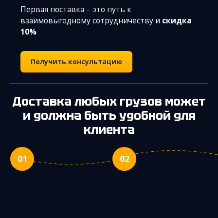
Первая поставка – это путь к
взаимовыгодному сотрудничеству и
скидка
10%
Получить консультацию
Доставка любых грузов может
и должна быть удобной для
клиента
01
02
Ваше обращение
Поиск поставщика
Мы согласовываем нюансы
Находим Вашего поставщика
сделки, договариваемся о
или ищем прямого
сумме и сроках поставок,
производителя по