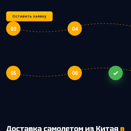
подписываем договор
предоставленному ТЗ
Оставить заявку
03
04
Проверка
Выкуп товара
производства
Выкупаем товар под свой
контракт и гарантии
Инспектируем производство,
предоставляем фотоотчет
05
06
Документация для
Доставка в ваш город
ввоза
Доставляем товар ближайшим
бортом от 2 дней в аэропорт
Делаем документацию для
Москвы, откуда Вы можете
законного ввоза на
забрать его сами или заказать
территорию РФ
доставку в нужный регион
Доставка самолетом из Китая
в