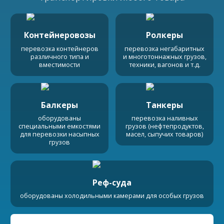
Контейнеровозы
Ролкеры
перевозка контейнеров
перевозка негабаритных
различного типа и
и многотоннажных грузов,
вместимости
техники, вагонов и т.д.
Балкеры
Танкеры
оборудованы
перевозка наливных
специальными емкостями
грузов (нефтепродуктов,
для перевозки насыпных
масел, сыпучих товаров)
грузов
Реф-суда
оборудованы холодильными камерами для особых грузов