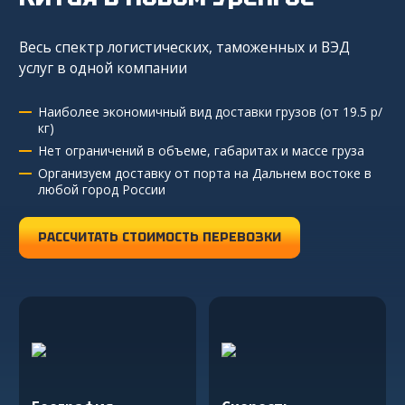
из Китая
Весь спектр логистических, таможенных и ВЭД
Сборные грузы из Китая
услуг в одной компании
Наиболее экономичный вид доставки грузов (от 19.5 р/
кг)
Закупка и поставка товаров из Китая
Нет ограничений в объеме, габаритах и массе груза
Поиск поставщика в Китае
Организуем доставку от порта на Дальнем востоке в
любой город России
Таможенное оформление
РАССЧИТАТЬ СТОИМОСТЬ ПЕРЕВОЗКИ