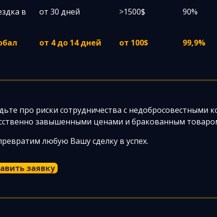
ездка в
от 30 дней
>1500$
90%
обал
от 4 до 14 дней
от 100$
99,9%
дьте про риски сотрудничества с недобросовестными 
сственно завышенными ценами и бракованным товаро
ревратим любую Вашу сделку в успех.
авить заявку