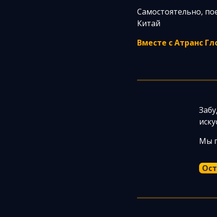
Самостоятельно, по
Китай
Вместе с Атранс Гл
Забу
иску
Мы п
Ост