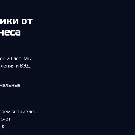
ики от
неса
ее 20 лет. Мы
ления и ВЭД;
имальные
таемся привлечь
 счет
);