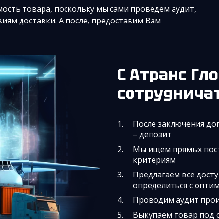
мость товара, поскольку мы сами проведем аудит,
иям доставки. А после, предоставим Вам
С Атранс Глобал легко и удобно
сотруднича
После заключения до
– депозит
Мы ищем прямых пос
критериям
Предлагаем все дост
определиться с опти
Проводим аудит прои
Выкупаем товар под 