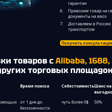
гарантии
Привозим товар на св
документы на ввоз
Доставляем в Россию
транспортом
Получить консультаци
вки товаров с
Alibaba, 1688
 других торговых площадок
Время поиска
Себестоимость
Шанс на
выгодно
 помощью
от 1 дня до
чуть более 0$
50%
бесконечности