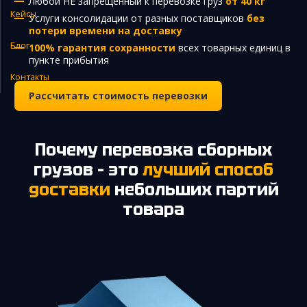
Любой НЕ запрещенный к перевозке груз
от 40 кг
Кейсы
Услуги консолидации от разных поставщиков
без
Закупка и поставка товаров из Китая
потери времени на доставку
Поиск поставщика в Китае
Блог
100% гарантия сохранности
всех товарных единиц в
пункте прибытия
Таможенное оформление
Контакты
Рассчитать стоимость перевозки
Почему перевозка сборных
грузов – это
лучший способ
доставки
небольших партий
товара