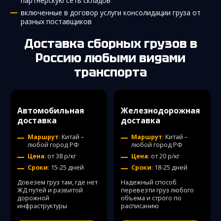
партнерскую сеть складов
включенные в договор услуги консолидации груза от
разных поставщиков
Доставка сборных грузов в
Россию
любыми видами
транспорта
Автомобильная
Железнодорожная
доставка
доставка
Маршрут
: Китай –
Маршрут
: Китай –
любой город РФ
любой город РФ
Цена
: от 38 р/кг
Цена
: от 20 р/кг
Сроки
: 15-25 дней
Сроки
: 18-25 дней
Довезем груз там, где нет
Надежный способ
ЖД путей и развитой
перевезти груз любого
дорожной
объема и строго по
инфраструктуры
расписанию