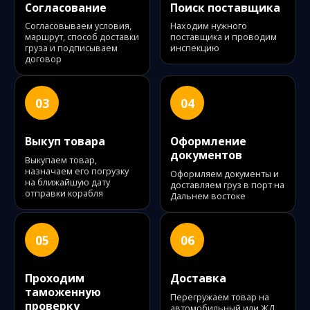
Согласование
Поиск поставщика
Согласовываем условия,
Находим нужного
маршрут, способ доставки
поставщика и проводим
груза и подписываем
инспекцию
договор
03
04
Выкуп товара
Оформление
документов
Выкупаем товар,
назначаем его погрузку
Оформляем документы и
на ближайшую дату
доставляем груз в порт на
отправки корабля
Дальнем востоке
05
06
Проходим
Доставка
таможенную
Перегружаем товар на
проверку
автомобильный или ЖД