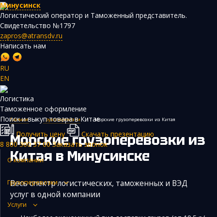
Минусинск
Логистический оператор и Таможенный представитель.
Свидетельство №1797
zapros@atransdv.ru
Написать нам
RU
EN
Перевозки автотранспортом из Китая
Логистика
Авиаперевозки из Китая
Таможенное оформление
Поиск и выкуп товара в Китае
Главная
›
Грузоперевозки
›
Морские грузоперевозки из Китая
Железнодорожные перевозки из Китая
Получить цену
Скачать презентацию
Морские грузоперевозки из
Контейнерные перевозки из Китая
8 800 300 37 00
Заказать звонок
Китая
в Минусинске
Морские грузоперевозки из Китая
О компании
Негабаритные и многотоннажные грузы из Китая
Весь спектр логистических, таможенных и ВЭД
Грузоперевозки
Сборные грузы из Китая
услуг в одной компании
Услуги