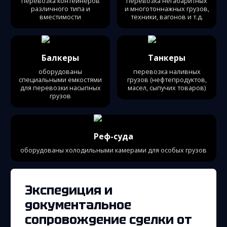
перевозка контейнеров
перевозка негабаритных
различного типа и
и многотоннажных грузов,
вместимости
техники, вагонов и т.д.
Балкеры
Танкеры
оборудованы
перевозка наливных
специальными емкостями
грузов (нефтепродуктов,
для перевозки насыпных
масел, сыпучих товаров)
грузов
Реф-суда
оборудованы холодильными камерами для особых грузов
Экспедиция и
документальное
сопровождение сделки от