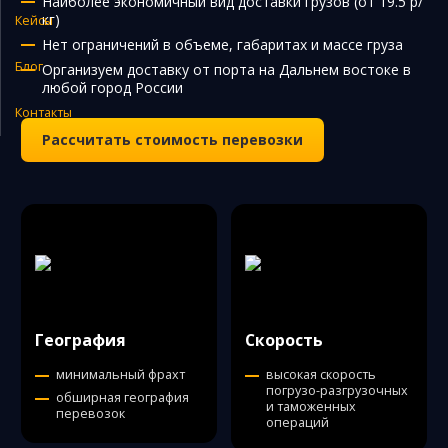
Наиболее экономичный вид доставки грузов (от 19.5 р/
кг)
Кейсы
Закупка и поставка товаров из Китая
Нет ограничений в объеме, габаритах и массе груза
Поиск поставщика в Китае
Блог
Организуем доставку от порта на Дальнем востоке в
любой город России
Таможенное оформление
Контакты
Рассчитать стоимость перевозки
География
Скорость
минимальный фрахт
высокая скорость
погрузо-разгрузочных
обширная география
и таможенных
перевозок
операций