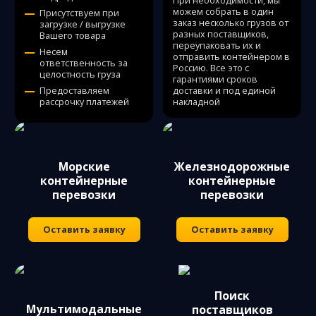
При необходимости, мы
можем собрать в один
Присутствуем при
заказ несколько грузов от
загрузке / выгрузке
разных поставщиков,
Вашего товара
переупаковать их и
Несем
отправить контейнером в
ответственность за
Россию. Все это с
целостность груза
гарантиями сроков
Предоставляем
доставки и под единой
рассрочку платежей
накладной
Морские
Железнодорожные
контейнерные
контейнерные
перевозки
перевозки
Оставить заявку
Оставить заявку
Поиск
Мультимодальные
поставщиков