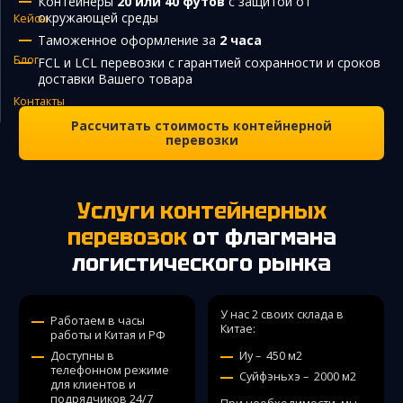
Контейнеры
20 или 40 футов
с защитой от
окружающей среды
Кейсы
Закупка и поставка товаров из Китая
Таможенное оформление за
2 часа
Поиск поставщика в Китае
Блог
FCL и LCL перевозки с гарантией сохранности и сроков
доставки Вашего товара
Таможенное оформление
Контакты
Рассчитать стоимость контейнерной
перевозки
Услуги контейнерных
перевозок
от флагмана
логистического рынка
У нас 2 своих склада в
Работаем в часы
Китае:
работы и Китая и РФ
Доступны в
Иу – 450 м2
телефонном режиме
Суйфэньхэ – 2000 м2
для клиентов и
подрядчиков 24/7