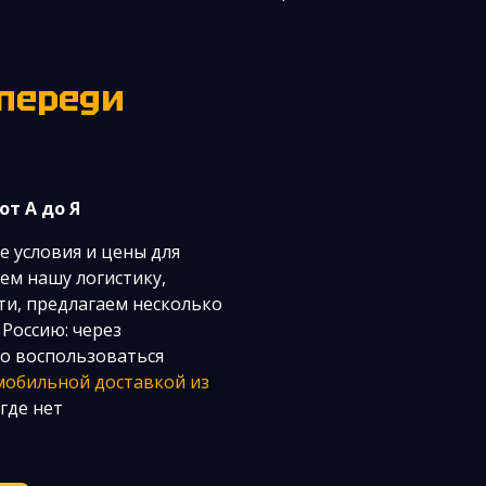
переди
от А до Я
 условия и цены для
ем нашу логистику,
ти, предлагаем несколько
 Россию: через
но воспользоваться
мобильной доставкой из
 где нет