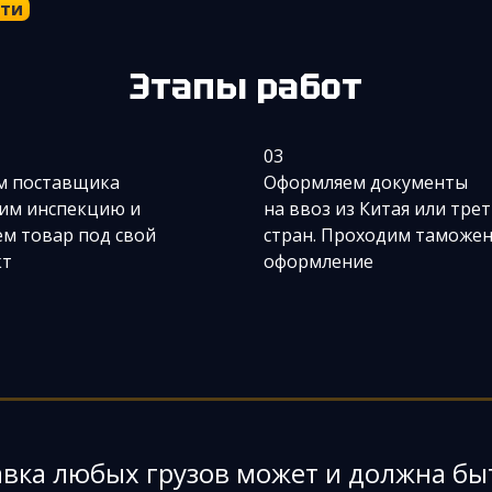
сти
Этапы работ
03
м поставщика
Оформляем документы
им инспекцию и
на ввоз из Китая или тре
м товар под свой
стран. Проходим таможе
кт
оформление
авка любых грузов может и должна бы