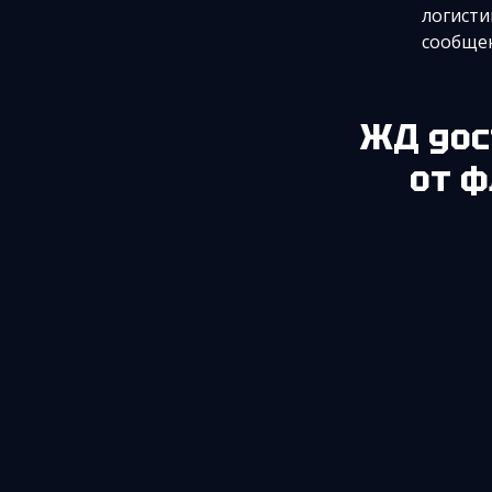
логисти
сообще
ЖД до
от ф