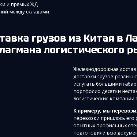
ки и прямых ЖД
ний между складами
ставка грузов из Китая
в Л
лагмана логистического 
Железнодорожная доставк
доставки грузов различно
испугать большими габари
портфолио десятки неста
логистические компании 
К примеру, мы перевоз
перевозки пришлось его р
опытных профильных спец
подготовили всю докумен