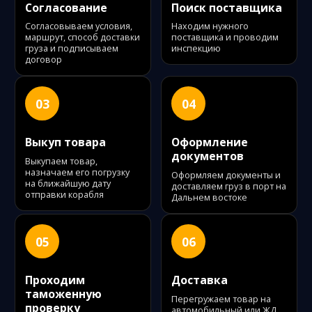
Согласование
Поиск поставщика
Согласовываем условия,
Находим нужного
маршрут, способ доставки
поставщика и проводим
груза и подписываем
инспекцию
договор
03
04
Выкуп товара
Оформление
документов
Выкупаем товар,
назначаем его погрузку
Оформляем документы и
на ближайшую дату
доставляем груз в порт на
отправки корабля
Дальнем востоке
05
06
Проходим
Доставка
таможенную
Перегружаем товар на
проверку
автомобильный или ЖД