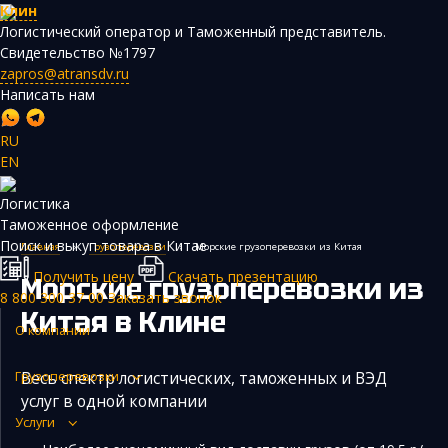
Клин
Логистический оператор и Таможенный представитель.
Свидетельство №1797
zapros@atransdv.ru
Написать нам
RU
EN
Перевозки автотранспортом из Китая
Логистика
Авиаперевозки из Китая
Таможенное оформление
Поиск и выкуп товара в Китае
Главная
›
Грузоперевозки
›
Морские грузоперевозки из Китая
Железнодорожные перевозки из Китая
Получить цену
Скачать презентацию
Морские грузоперевозки из
Контейнерные перевозки из Китая
8 800 300 37 00
Заказать звонок
Китая
в Клине
Морские грузоперевозки из Китая
О компании
Негабаритные и многотоннажные грузы из Китая
Весь спектр логистических, таможенных и ВЭД
Грузоперевозки
Сборные грузы из Китая
услуг в одной компании
Услуги