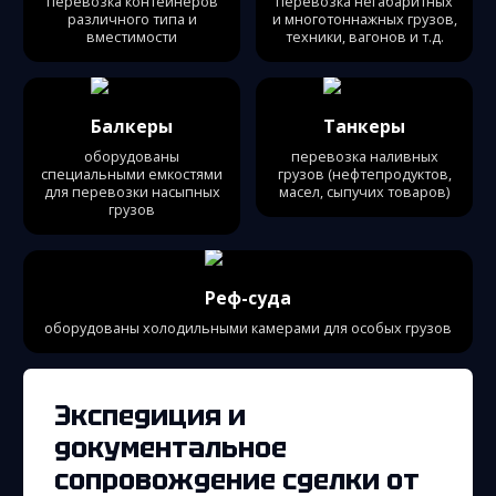
перевозка контейнеров
перевозка негабаритных
различного типа и
и многотоннажных грузов,
вместимости
техники, вагонов и т.д.
Балкеры
Танкеры
оборудованы
перевозка наливных
специальными емкостями
грузов (нефтепродуктов,
для перевозки насыпных
масел, сыпучих товаров)
грузов
Реф-суда
оборудованы холодильными камерами для особых грузов
Экспедиция и
документальное
сопровождение сделки от