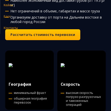
Наиболее экономичный вид доставки грузов (от 19.5 р/
кг)
Кейсы
Закупка и поставка товаров из Китая
Нет ограничений в объеме, габаритах и массе груза
Поиск поставщика в Китае
Блог
Организуем доставку от порта на Дальнем востоке в
любой город России
Таможенное оформление
Контакты
Рассчитать стоимость перевозки
География
Скорость
минимальный фрахт
высокая скорость
погрузо-разгрузочных
обширная география
и таможенных
перевозок
операций