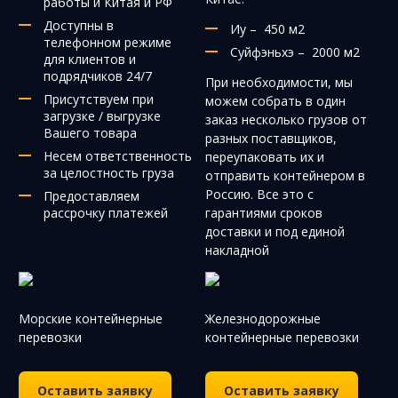
работы и Китая и РФ
Доступны в
Иу – 450 м2
телефонном режиме
Суйфэньхэ – 2000 м2
для клиентов и
подрядчиков 24/7
При необходимости, мы
Присутствуем при
можем собрать в один
загрузке / выгрузке
заказ несколько грузов от
Вашего товара
разных поставщиков,
Несем ответственность
переупаковать их и
за целостность груза
отправить контейнером в
Россию. Все это с
Предоставляем
рассрочку платежей
гарантиями сроков
доставки и под единой
накладной
Морские контейнерные
Железнодорожные
перевозки
контейнерные перевозки
Оставить заявку
Оставить заявку