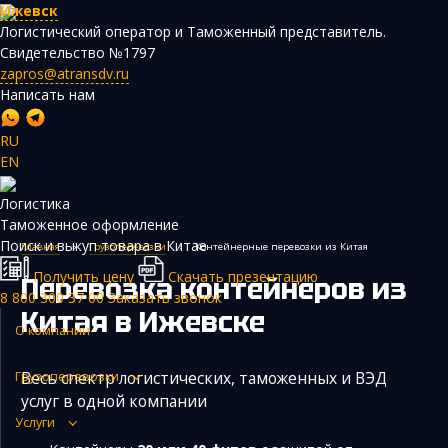
Ижевск
Логистический оператор и Таможенный представитель.
Свидетельство №1797
zapros@atransdv.ru
Написать нам
RU
EN
Перевозки автотранспортом из Китая
Логистика
Авиаперевозки из Китая
Таможенное оформление
Поиск и выкуп товара в Китае
Главная
›
Грузоперевозки
›
Контейнерные перевозки из Китая
Железнодорожные перевозки из Китая
Получить цену
Скачать презентацию
Перевозка контейнеров из
Контейнерные перевозки из Китая
8 800 300 37 00
Заказать звонок
Китая
в Ижевске
Морские грузоперевозки из Китая
О компании
Негабаритные и многотоннажные грузы из Китая
Весь спектр логистических, таможенных и ВЭД
Грузоперевозки
Сборные грузы из Китая
услуг в одной компании
Услуги