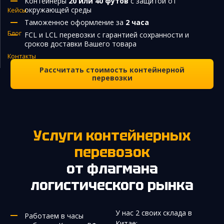
Контейнеры
20 или 40 футов
с защитой от
окружающей среды
Кейсы
Закупка и поставка товаров из Китая
Таможенное оформление за
2 часа
Поиск поставщика в Китае
Блог
FCL и LCL перевозки с гарантией сохранности и
сроков доставки Вашего товара
Таможенное оформление
Контакты
Рассчитать стоимость контейнерной
перевозки
Услуги контейнерных
перевозок
от флагмана
логистического рынка
У нас 2 своих склада в
Работаем в часы
Китае: