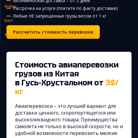
Молниеносная доставка – от 2 дней
Кейсы
Рассрочка на услуги (платите по факту доставки)
Закупка и поставка товаров из Китая
Любые НЕ запрещенные грузы весом от 1 кг
Поиск поставщика в Китае
Блог
Таможенное оформление
Рассчитать стоимость перевозки
Контакты
Стоимость авиаперевозки
грузов из Китая
в Гусь-Хрустальном
от
3$/
кг
Авиаперевозки – это лучший вариант для
доставки ценного, скоропортящегося или
высоколиквидного товара. Преимущества
самолета не только в высокой скорости, но и
удобной возможности перевозить мелкие