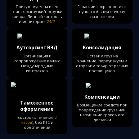
Присутствуем на всех
Гарантии сохранности от
этапах выгрузки/погрузки
пункта отбытия к пункту
товара. Личный контроль
назначения
и мониторинг
24/7
Аутсорсинг ВЭД
Консолидация
Организация и
Оставим груз на
сопровождение ваших
хранение, переупакуем и
международных
отправим товар от разных
контрактов
поставщиков
Компенсации
Таможенное
Возмещение средств при
оформление
повреждении груза или
нарушении сроков его
Быстро (в течение
2
доставки
часов
), без КТС и
обеспечения