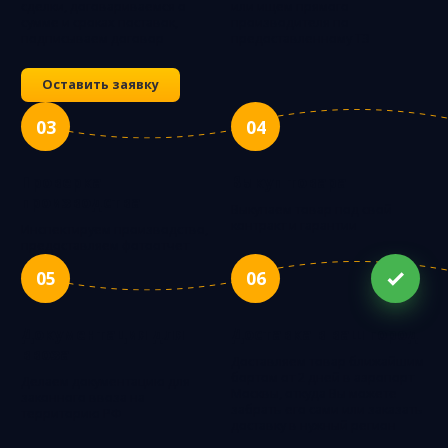
сделки, договариваемся о
или ищем прямого
сумме и сроках поставок,
производителя по
подписываем договор
предоставленному ТЗ
Оставить заявку
03
04
Проверка
Выкуп товара
производства
Выкупаем товар под свой
контракт и гарантии
Инспектируем производство,
предоставляем фотоотчет
05
06
Документация для
Доставка в ваш город
ввоза
Доставляем товар ближайшим
бортом от 2 дней в аэропорт
Делаем документацию для
Москвы, откуда Вы можете
законного ввоза на
забрать его сами или заказать
территорию РФ
доставку в нужный регион