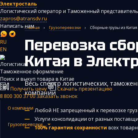
Электросталь
Логистический оператор и Таможенный представитель
zapros@atransdv.ru
Написать нам
Главная
›
Грузоперевозки
›
Сборные грузы из Китая
Перевозка сборных грузов из
RU
EN
Китая
в Элект
Логистика
Перевозки автотранспортом из Китая
Таможенное оформление
Авиаперевозки из Китая
Поиск и выкуп товара в Китае
Весь спектр логистических, таможен
Получить цену
Скачать презентацию
Железнодорожные перевозки из Китая
компании
8 800 300 37 00
Заказать звонок
Контейнерные перевозки из Китая
О компании
Любой НЕ запрещенный к перевозке гру
Морские грузоперевозки из Китая
Услуги консолидации от разных поставщ
Негабаритные и многотоннажные грузы из Китая
Грузоперевозки
100% гарантия сохранности
всех товарн
Сборные грузы из Китая