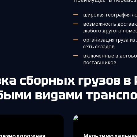
широкая география л
возможность доставк
любого другого поме
организация груза из
сеть складов
включенные в договор
поставщиков
вка сборных грузов в
быми видами транспо
лезнодорожная
Мультимодальна