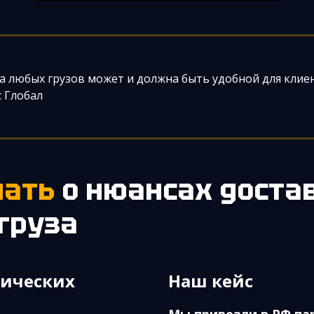
а любых грузов может и должна быть удобной для клие
 Глобал
мать
о нюансах доста
груза
тических
Наш кейс
Мы привезли в РФ па