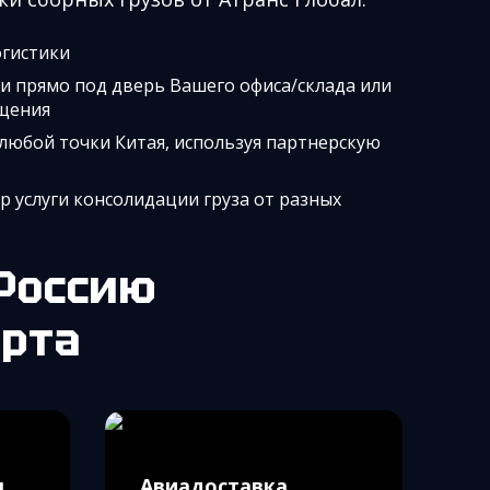
огистики
и прямо под дверь Вашего офиса/склада или
щения
 любой точки Китая, используя партнерскую
 услуги консолидации груза от разных
 Россию
рта
я
Авиадоставка