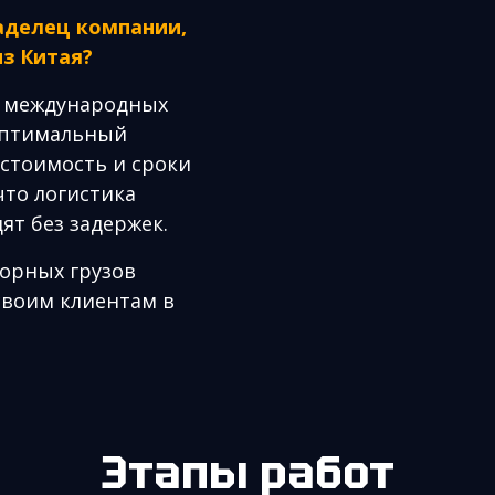
аделец компании,
из Китая?
в международных
оптимальный
стоимость и сроки
что логистика
ят без задержек.
борных грузов
своим клиентам в
Этапы работ