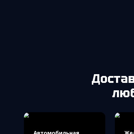
Доста
лю
Автомобильная
Же