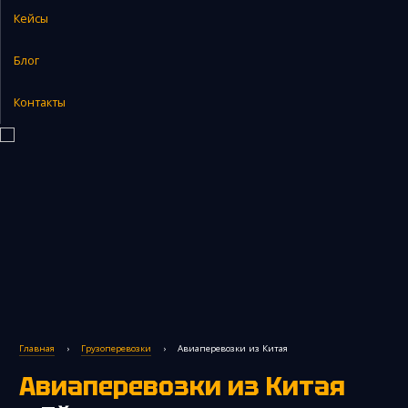
Кейсы
Закупка и поставка товаров из Китая
Поиск поставщика в Китае
Блог
Таможенное оформление
Контакты
Главная
›
Грузоперевозки
›
Авиаперевозки из Китая
Авиаперевозки из Китая