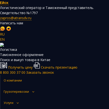
Ейск
Логистический оператор и Таможенный представитель.
Свидетельство №1797
zapros@atransdv.ru
Написать нам
RU
EN
Перевозки автотранспортом из Китая
Логистика
Авиаперевозки из Китая
Таможенное оформление
Поиск и выкуп товара в Китае
Железнодорожные перевозки из Китая
Получить цену
Скачать презентацию
Контейнерные перевозки из Китая
8 800 300 37 00
Заказать звонок
Морские грузоперевозки из Китая
О компании
Негабаритные и многотоннажные грузы из Китая
Грузоперевозки
Сборные грузы из Китая
Услуги