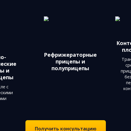
Конт
пл
Рефрижераторные
о­
Тра
прицепы и
еские
ср
полуприцепы
ы и
приц
цепы
бе
пе
ле c
кон
ескими
ами
Получить консультацию