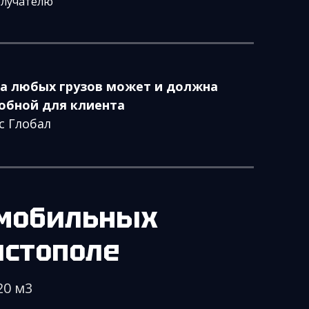
олучателю
а любых грузов может и должна
обной для клиента
с Глобал
омобильных
истополе
20 м3