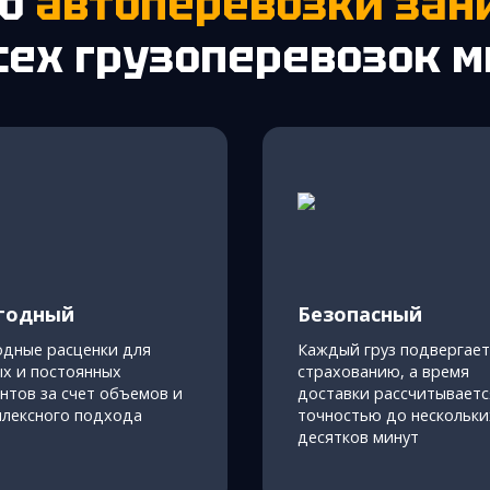
то
автоперевозки зан
сех грузоперевозок 
годный
Безопасный
одные расценки для
Каждый груз подвергает
х и постоянных
страхованию, а время
нтов за счет объемов и
доставки рассчитываетс
плексного подхода
точностью до нескольки
десятков минут