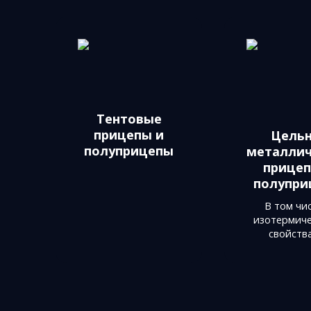
Тентовые
прицепы и
Цельн
полуприцепы
металлич
прицеп
полупри
В том чис
изотермич
свойств