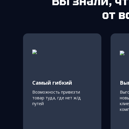
Вы знали, ч
от в
Самый гибкий
Вы
Возможность привезти
Выг
товар туда, где нет ж/д
новы
путей
клие
ком