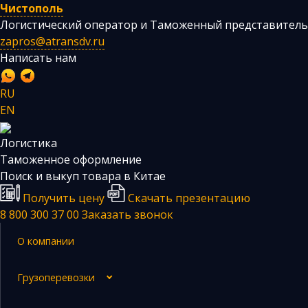
Чистополь
Логистический оператор и Таможенный представитель
zapros@atransdv.ru
Написать нам
RU
EN
Логистика
Перевозки автотранспортом из Китая
Таможенное оформление
Авиаперевозки из Китая
Поиск и выкуп товара в Китае
Получить цену
Скачать презентацию
Железнодорожные перевозки из Китая
8 800 300 37 00
Заказать звонок
Контейнерные перевозки из Китая
О компании
Морские грузоперевозки из Китая
Негабаритные и многотоннажные грузы из Китая
Грузоперевозки
Сборные грузы из Китая