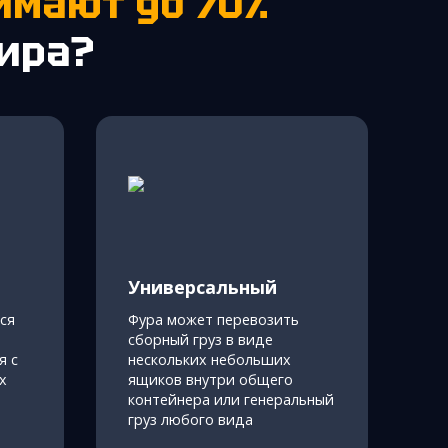
имают до 70%
мира?
Универсальный
ся
Фура может перевозить
сборный груз в виде
я с
нескольких небольших
х
ящиков внутри общего
контейнера или генеральный
груз любого вида