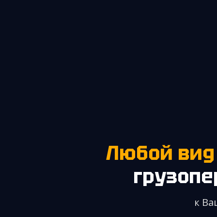
Любой вид
грузопе
к Ва