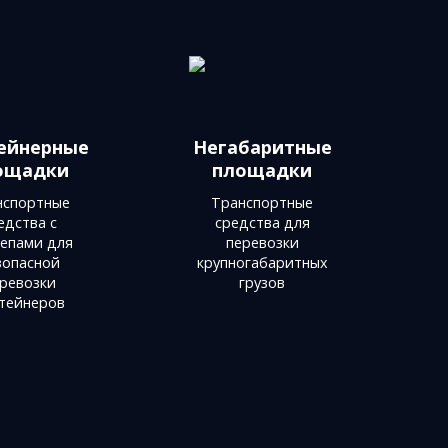
ейнерные
Негабаритные
ощадки
площадки
нспортные
Транспортные
едства с
средства для
епами для
перевозки
зопасной
крупногабаритных
ревозки
грузов
тейнеров