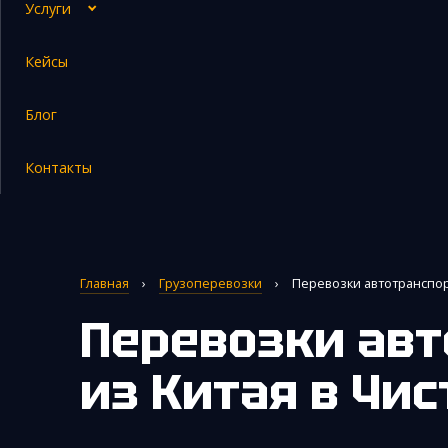
Услуги
Кейсы
Закупка и поставка товаров из Китая
Блог
Поиск поставщика в Китае
Таможенное оформление
Контакты
Главная
›
Грузоперевозки
›
Перевозки автотранспор
Перевозки автотранспортом
из Китая
в Чис