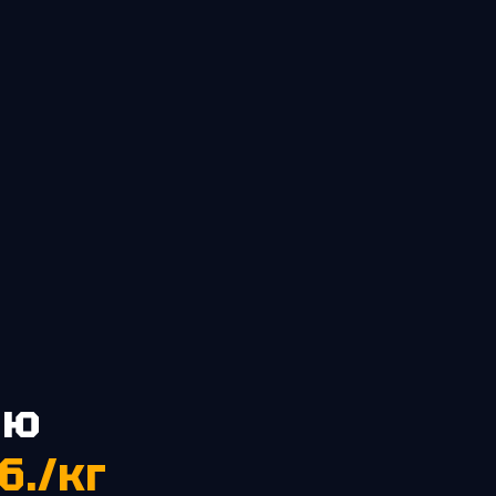
ию
б./кг