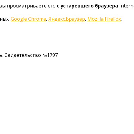
 вы просматриваете его
с устаревшего браузера
Interne
нных:
Google Chrome
,
Яндекс.Браузер
,
Mozilla FireFox
.
ь. Свидетельство №1797