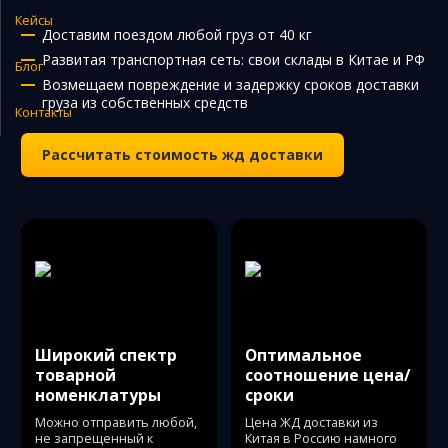
Кейсы
Закупка и поставка товаров из Китая
Доставим поездом любой груз от 40 кг
Развитая транспортная сеть: свои склады в Китае и РФ
Поиск поставщика в Китае
Блог
Возмещаем повреждение и задержку сроков доставки
Таможенное оформление
груза из собственных средств
Контакты
Рассчитать стоимость жд доставки
Широкий спектр
Оптимальное
товарной
соотношение цена/
номенклатуры
сроки
Можно отправить любой,
Цена ЖД доставки из
не запрещенный к
Китая в Россию намного