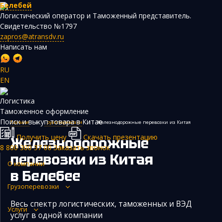
Белебей
Логистический оператор и Таможенный представитель.
Свидетельство №1797
zapros@atransdv.ru
Написать нам
RU
EN
Перевозки автотранспортом из Китая
Логистика
Авиаперевозки из Китая
Таможенное оформление
Поиск и выкуп товара в Китае
Главная
›
Грузоперевозки
›
Железнодорожные перевозки из Китая
Железнодорожные перевозки из Китая
Получить цену
Скачать презентацию
Железнодорожные
Контейнерные перевозки из Китая
8 800 300 37 00
Заказать звонок
перевозки из Китая
Морские грузоперевозки из Китая
О компании
в Белебее
Негабаритные и многотоннажные грузы из Китая
Грузоперевозки
Сборные грузы из Китая
Весь спектр логистических, таможенных и ВЭД
Услуги
услуг в одной компании