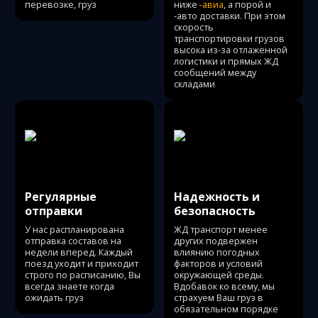
перевозке, груз
ниже
-авиа
, а порой и
-авто доставки. При этом
скорость
транспортировки грузов
высока из-за отлаженной
логистики и прямых ЖД
сообщений между
складами
Регулярные
Надежность и
отправки
безопасность
У нас распланирована
ЖД транспорт менее
отправка составов на
других подвержен
недели вперед. Каждый
влиянию погодных
поезд уходит и приходит
факторов и условий
строго по расписанию, Вы
окружающей среды.
всегда знаете когда
Вдобавок ко всему, мы
ожидать груз
страхуем Ваш груз в
обязательном порядке