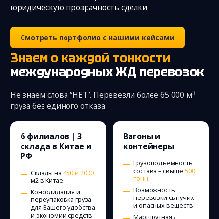
юридическую прозрачность сделки
Смотреть портфолио с нашими кейсами
Знаем о каждой тонкости
международных ЖД перевозок
3
Не знаем слова “НЕТ”. Перевезли более 65 000 м
груза без единого отказа
6 филиалов | 3
Вагоны и
склада в Китае и
контейнеры
РФ
Грузоподъемность
состава – свыше
500
Склады на
450 и 2000
тонн
м2 в Китае
Возможность
Консолидация и
перевозки сыпучих
переупаковка груза
и опасных веществ
для Вашего удобства
и экономии средств
Маршрутная /