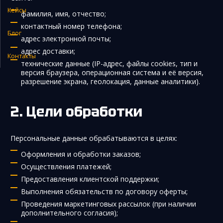
Кейсы
фамилия, имя, отчество;
Закупка и поставка товаров из Китая
контактный номер телефона;
Поиск поставщика в Китае
Блог
адрес электронной почты;
Таможенное оформление
адрес доставки;
Контакты
технические данные (IP-адрес, файлы cookies, тип и
версия браузера, операционная система и её версия,
разрешение экрана, геолокация, данные аналитики).
Цели обработки
Персональные данные обрабатываются в целях:
Оформления и обработки заказов;
Осуществления платежей;
Предоставления клиентской поддержки;
Выполнения обязательств по договору оферты;
Проведения маркетинговых рассылок (при наличии
дополнительного согласия);