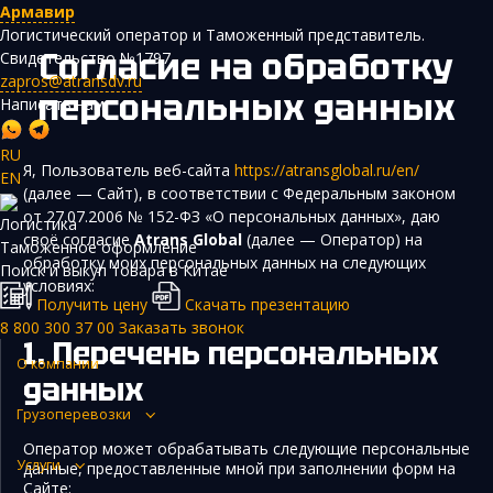
Армавир
Логистический оператор и Таможенный представитель.
Согласие на обработку
Свидетельство №1797
zapros@atransdv.ru
персональных данных
Написать нам
RU
Я, Пользователь веб-сайта
https://atransglobal.ru/en/
EN
(далее — Сайт), в соответствии с Федеральным законом
Перевозки автотранспортом из Китая
от 27.07.2006 № 152-ФЗ «О персональных данных», даю
Логистика
своё согласие
Atrans Global
(далее — Оператор) на
Авиаперевозки из Китая
Таможенное оформление
обработку моих персональных данных на следующих
Поиск и выкуп товара в Китае
Железнодорожные перевозки из Китая
условиях:
Получить цену
Скачать презентацию
Контейнерные перевозки из Китая
8 800 300 37 00
Заказать звонок
Перечень персональных
Морские грузоперевозки из Китая
О компании
данных
Негабаритные и многотоннажные грузы из Китая
Грузоперевозки
Сборные грузы из Китая
Оператор может обрабатывать следующие персональные
Услуги
данные, предоставленные мной при заполнении форм на
Сайте: