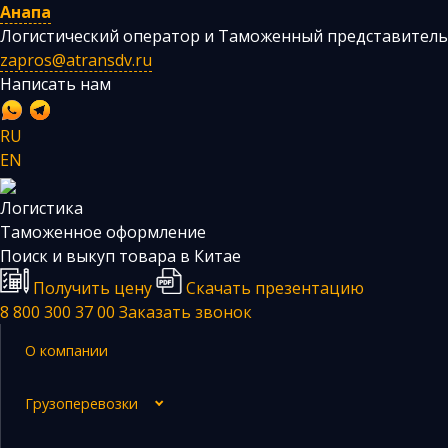
Анапа
Логистический оператор и Таможенный представитель
zapros@atransdv.ru
Написать нам
RU
EN
Логистика
Перевозки автотранспортом из Китая
Таможенное оформление
Авиаперевозки из Китая
Поиск и выкуп товара в Китае
Получить цену
Скачать презентацию
Железнодорожные перевозки из Китая
8 800 300 37 00
Заказать звонок
Контейнерные перевозки из Китая
О компании
Морские грузоперевозки из Китая
Негабаритные и многотоннажные грузы из Китая
Грузоперевозки
Сборные грузы из Китая