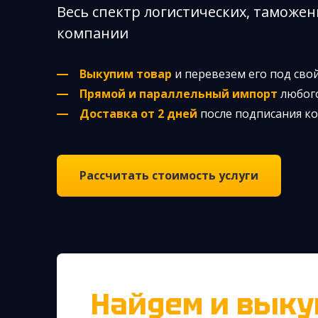
Весь спектр логистических, таможен
компании
Выкупим товар
и перевезем его под сво
Прямой и параллельный импорт
любого
Доставка от 2 дней
после подписания к
Рассчитать стоимость услуги
Найдем и выкупим товар