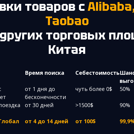
авки товаров с
Alibaba
Taobao
 других торговых пл
Китая
Время поиска
Себестоимость
Шанс
выго
с
от 1 дня до
чуть более 0$
50%
ет
бесконечности
поездка
от 30 дней
>1500$
90%
 Глобал
от 4 до 14 дней
от 100$
99,9