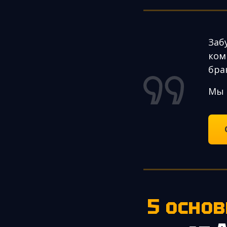
Заб
ком
бра
Мы 
5 осн