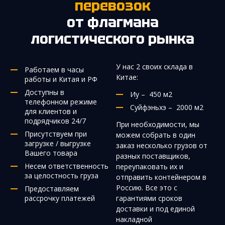
перевозок
от флагмана
логистического рынка
У нас 2 своих склада в
Работаем в часы
Китае:
работы и Китая и РФ
Доступны в
Иу – 450 м2
телефонном режиме
Суйфэньхэ – 2000 м2
для клиентов и
подрядчиков 24/7
При необходимости, мы
Присутствуем при
можем собрать в один
загрузке / выгрузке
заказ несколько грузов от
Вашего товара
разных поставщиков,
Несем ответственность
переупаковать их и
за целостность груза
отправить контейнером в
Россию. Все это с
Предоставляем
рассрочку платежей
гарантиями сроков
доставки и под единой
накладной