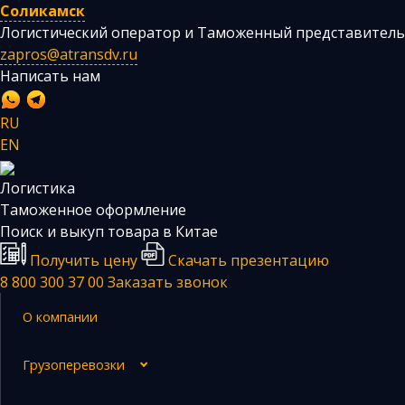
Соликамск
Логистический оператор и Таможенный представитель
zapros@atransdv.ru
Написать нам
RU
EN
Логистика
Перевозки автотранспортом из Китая
Таможенное оформление
Авиаперевозки из Китая
Поиск и выкуп товара в Китае
Получить цену
Скачать презентацию
Железнодорожные перевозки из Китая
8 800 300 37 00
Заказать звонок
Контейнерные перевозки из Китая
О компании
Морские грузоперевозки из Китая
Негабаритные и многотоннажные грузы из Китая
Грузоперевозки
Сборные грузы из Китая