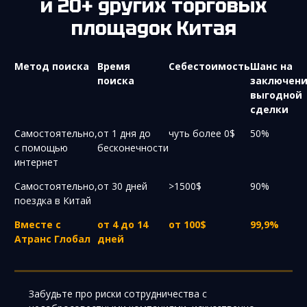
и 20+ других торговых
площадок Китая
Метод поиска
Время
Себестоимость
Шанс на
поиска
заключен
выгодной
сделки
Самостоятельно,
от 1 дня до
чуть более 0$
50%
с помощью
бесконечности
интернет
Самостоятельно,
от 30 дней
>1500$
90%
поездка в Китай
Вместе с
от 4 до 14
от 100$
99,9%
Атранс Глобал
дней
Забудьте про риски сотрудничества с