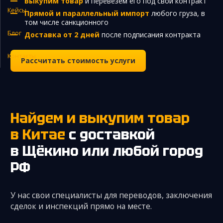
Выкупим товар
и перевезем его под свой контракт
Кейсы
Прямой и параллельный импорт
любого груза, в
Закупка и поставка товаров из Китая
том числе санкционного
Поиск поставщика в Китае
Блог
Доставка от 2 дней
после подписания контракта
Таможенное оформление
Контакты
Рассчитать стоимость услуги
Найдем и выкупим товар
в Китае
с доставкой
в Щёкино
или любой город
РФ
У нас свои специалисты для переводов, заключения
сделок и инспекций прямо на месте.