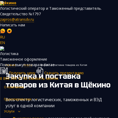
Щёкино
Логистический оператор и Таможенный представитель.
Свидетельство №1797
zapros@atransdv.ru
Написать нам
RU
EN
Перевозки автотранспортом из Китая
Логистика
Авиаперевозки из Китая
Таможенное оформление
Поиск и выкуп товара в Китае
Главная
›
Услуги
›
Закупка и поставка товаров из Китая
Железнодорожные перевозки из Китая
Получить цену
Скачать презентацию
Закупка и поставка
Контейнерные перевозки из Китая
8 800 300 37 00
Заказать звонок
товаров из Китая
в Щёкино
Морские грузоперевозки из Китая
О компании
Негабаритные и многотоннажные грузы из Китая
Весь спектр логистических, таможенных и ВЭД
Грузоперевозки
Сборные грузы из Китая
услуг в одной компании
Услуги