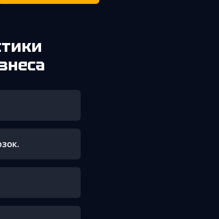
стики
изнеса
зок.