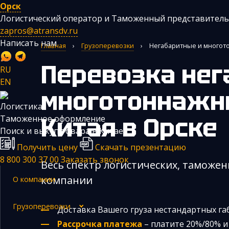
Орск
Логистический оператор и Таможенный представитель
zapros@atransdv.ru
Написать нам
Главная
›
Грузоперевозки
›
Негабаритные и многото
Перевозка негабаритных и
RU
EN
многотоннажн
Логистика
Перевозки автотранспортом из Китая
Китая
в Орске
Таможенное оформление
Авиаперевозки из Китая
Поиск и выкуп товара в Китае
Получить цену
Скачать презентацию
Железнодорожные перевозки из Китая
8 800 300 37 00
Заказать звонок
Весь спектр логистических, таможен
Контейнерные перевозки из Китая
компании
О компании
Морские грузоперевозки из Китая
Негабаритные и многотоннажные грузы из Китая
Грузоперевозки
Доставка Вашего груза нестандартных г
Рассрочка платежа
– платите 20%/80% и 
Сборные грузы из Китая