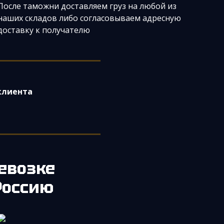
После таможни доставляем груз на любой из
наших складов либо согласовываем адресную
доставку к получателю
клиента
евозке
Россию