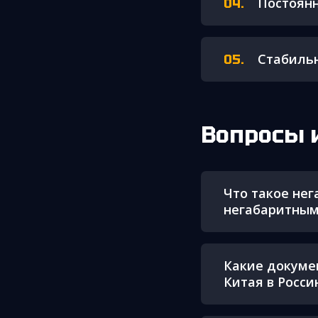
Постоянн
Стабильн
Вопросы 
Что такое нег
негабаритны
Какие докуме
Китая в Росси