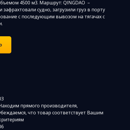
 объемом 4500 м3. Маршрут: QINGDAO –
 зафрахтовали судно, загрузили груз в порту
рование с последующим вывозом на тягачах с
и.
о
03
Находим прямого производителя,
убеждаемся, что товар соответствует Вашим
критериям
06