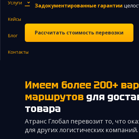
Услуги
Задокументированные гарантии
целост
Кейсы
Закупка и поставка товаров из Китая
Рассчитать стоимость перевозки
Блог
Поиск поставщика в Китае
Таможенное оформление
Контакты
Имеем более 200+ вариантов
маршрутов
для доста
товара
Атранс Глобал перевозит то, что о
для других логистических компаний.