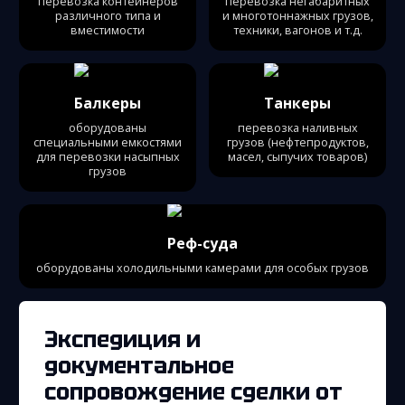
перевозка контейнеров
перевозка негабаритных
различного типа и
и многотоннажных грузов,
вместимости
техники, вагонов и т.д.
Балкеры
Танкеры
оборудованы
перевозка наливных
специальными емкостями
грузов (нефтепродуктов,
для перевозки насыпных
масел, сыпучих товаров)
грузов
Реф-суда
оборудованы холодильными камерами для особых грузов
Экспедиция и
документальное
сопровождение сделки от