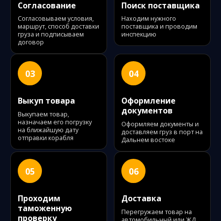
Согласование
Поиск поставщика
Согласовываем условия,
Находим нужного
маршрут, способ доставки
поставщика и проводим
груза и подписываем
инспекцию
договор
03
04
Выкуп товара
Оформление
документов
Выкупаем товар,
назначаем его погрузку
Оформляем документы и
на ближайшую дату
доставляем груз в порт на
отправки корабля
Дальнем востоке
05
06
Проходим
Доставка
таможенную
Перегружаем товар на
проверку
автомобильный или ЖД