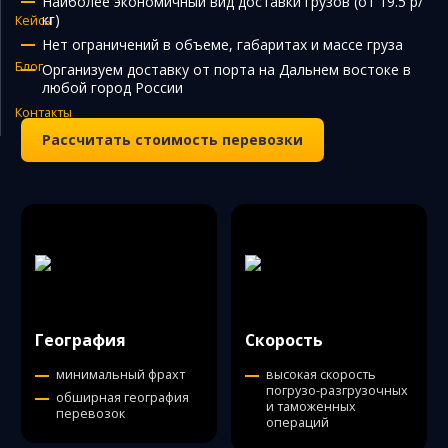
Наиболее экономичный вид доставки грузов (от 19.5 р/
кг)
Кейсы
Закупка и поставка товаров из Китая
Нет ограничений в объеме, габаритах и массе груза
Поиск поставщика в Китае
Блог
Организуем доставку от порта на Дальнем востоке в
любой город России
Таможенное оформление
Контакты
Рассчитать стоимость перевозки
География
Скорость
минимальный фрахт
высокая скорость
погрузо-разгрузочных
обширная география
и таможенных
перевозок
операций