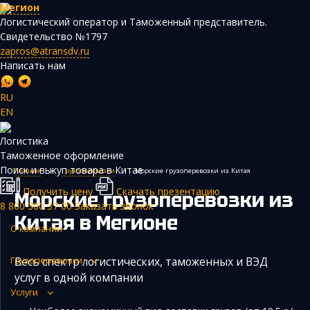
Мегион
Логистический оператор и Таможенный представитель.
Свидетельство №1797
zapros@atransdv.ru
Написать нам
RU
EN
Перевозки автотранспортом из Китая
Логистика
Авиаперевозки из Китая
Таможенное оформление
Поиск и выкуп товара в Китае
Главная
›
Грузоперевозки
›
Морские грузоперевозки из Китая
Железнодорожные перевозки из Китая
Получить цену
Скачать презентацию
Морские грузоперевозки из
Контейнерные перевозки из Китая
8 800 300 37 00
Заказать звонок
Китая
в Мегионе
Морские грузоперевозки из Китая
О компании
Негабаритные и многотоннажные грузы из Китая
Весь спектр логистических, таможенных и ВЭД
Грузоперевозки
Сборные грузы из Китая
услуг в одной компании
Услуги