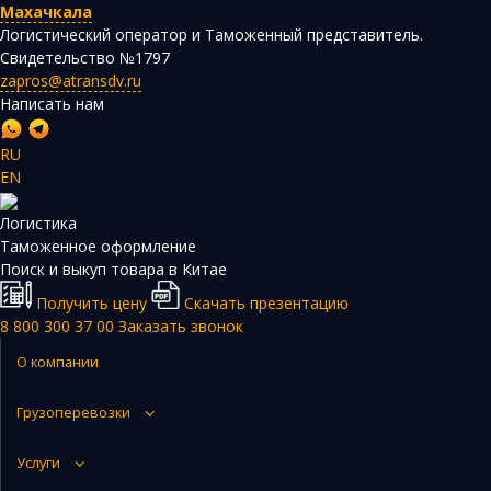
Махачкала
Логистический оператор и Таможенный представитель.
Свидетельство №1797
zapros@atransdv.ru
Написать нам
RU
EN
Перевозки автотранспортом из Китая
Логистика
Авиаперевозки из Китая
Таможенное оформление
Поиск и выкуп товара в Китае
Железнодорожные перевозки из Китая
Получить цену
Скачать презентацию
Контейнерные перевозки из Китая
8 800 300 37 00
Заказать звонок
Морские грузоперевозки из Китая
О компании
Негабаритные и многотоннажные грузы из Китая
Грузоперевозки
Сборные грузы из Китая
Услуги