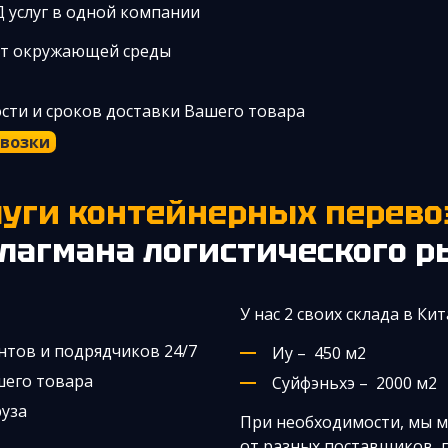
Д услуг в одной компании
от окружающей среды
ости и сроков доставки Вашего товара
евозки
слуги контейнерных перево
лагмана логистического 
У нас 2 своих склада в Кит
нтов и подрядчиков 24/7
Иу – 450 м2
шего товара
Суйфэньхэ – 2000 м2
руза
При необходимости, мы м
от разных поставщиков, 