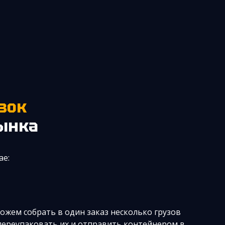
зок
рынка
ае:
ожем собрать в один заказ несколько грузов
переупаковать их и отправить контейнером в