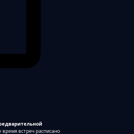
предварительной
у время встреч расписано