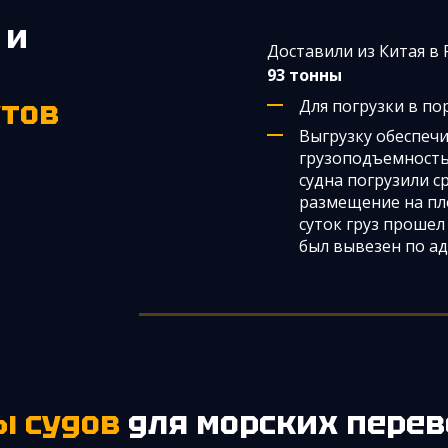
 и
Доставили из Китая в
93 тонны
утов
Для погрузки в по
Выгрузку обеспеч
грузоподъемностью
судна погрузили ср
размещениe на пл
суток груз проше
был вывезен по ад
ы судов
для морских перев