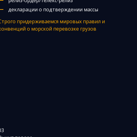
релиз-ордер/телекс-релиз
декларации о подтверждении массы
Строго придерживаемся мировых правил и
конвенций о морской перевозке грузов
03