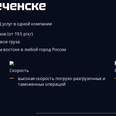
еченске
Д услуг в одной компании
в (от 19.5 р/кг)
ассе груза
м востоке в любой город России
Скорость
высокая скорость погрузо-разгрузочных и
таможенных операций