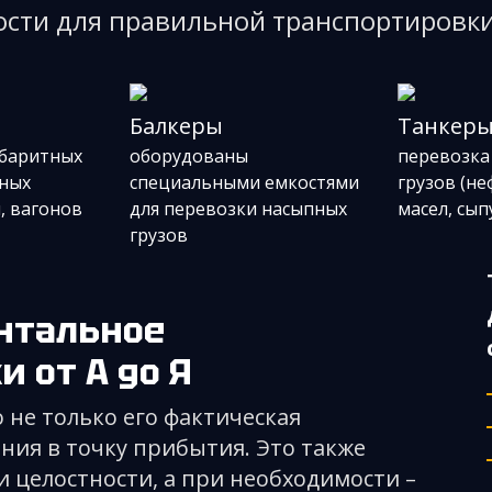
сти для правильной транспортировки
Балкеры
Танкер
абаритных
оборудованы
перевозка
ных
специальными емкостями
грузов (н
и, вагонов
для перевозки насыпных
масел, сып
грузов
 от А до Я
 не только его фактическая
ния в точку прибытия. Это также
 целостности, а при необходимости –