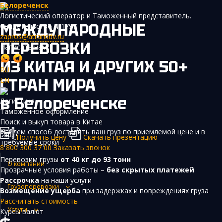
Белореченск
Логистический оператор и Таможенный представитель.
МЕЖДУНАРОДНЫЕ
Свидетельство №1797
zapros@atransdv.ru
ПЕРЕВОЗКИ
Написать нам
ИЗ КИТАЯ И ДРУГИХ 50+
RU
СТРАН МИРА
EN
Перевозки автотранспортом из Китая
в Белореченске
Логистика
Авиаперевозки из Китая
Таможенное оформление
Поиск и выкуп товара в Китае
Железнодорожные перевозки из Китая
Найдем способ доставить ваш груз по приемлемой цене и в
Получить цену
Скачать презентацию
требуемые сроки
Контейнерные перевозки из Китая
8 800 300 37 00
Заказать звонок
Перевозим грузы
от 40 кг до 93 тонн
Морские грузоперевозки из Китая
О компании
Прозрачные условия работы –
без скрытых платежей
Негабаритные и многотоннажные грузы из Китая
Рассрочка
на наши услуги
Грузоперевозки
Возмещение ущерба
при задержках и повреждениях груза
Сборные грузы из Китая
Рассчитать стоимость
Услуги
Курсы валют