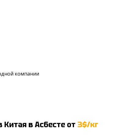
 одной компании
з Китая
в Асбесте
от
3$/кг