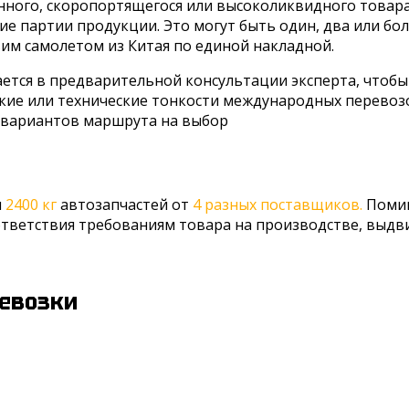
нного, скоропортящегося или высоколиквидного товара
ие партии продукции. Это могут быть один, два или бо
вим самолетом из Китая по единой накладной.
ается в предварительной консультации эксперта, чтоб
ские или технические тонкости международных перевоз
 вариантов маршрута на выбор
и
2400 кг
автозапчастей от
4 разных поставщиков.
Помим
тветствия требованиям товара на производстве, выдви
евозки