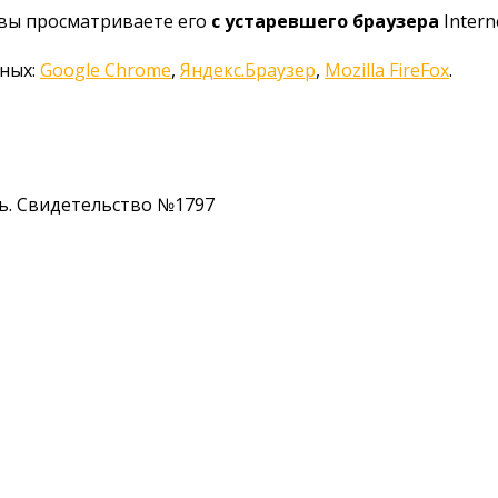
 вы просматриваете его
с устаревшего браузера
Interne
нных:
Google Chrome
,
Яндекс.Браузер
,
Mozilla FireFox
.
ь. Свидетельство №1797